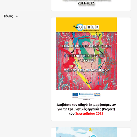
Τέλος
»