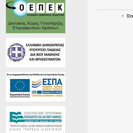
«
Ένα