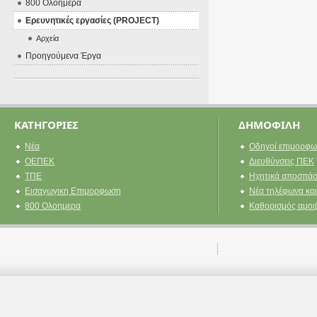
800 Ολοήμερα
Ερευνητικές εργασίες (PROJECT)
Αρχεία
Προηγούμενα Έργα
ΚΑΤΗΓΟΡΙΕΣ
ΔΗΜΟΦΙΛΗ
Νέα
Οδηγοί επιμορφω
ΟΕΠΕΚ
Διευθύνσεις ΠΕΚ
ΤΠΕ
Ηχητικά αποσπάσ
Εισαγωγικη Επιμορφωση
Νέα τηλέφωνα και
800 Ολοημερα
Καθορισμός αμοι