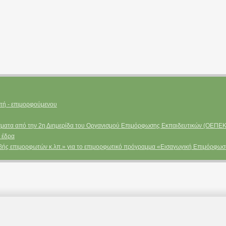
τή - επιμορφούμενου
ματα από την 2η Διημερίδα του Οργανισμού Επιμόρφωσης Εκπαιδευτικών (ΟΕΠΕΚ
 έδρα
βής επιμορφωτών κ.λπ.» για το επιμορφωτικό πρόγραμμα «Εισαγωγική Επιμόρφω