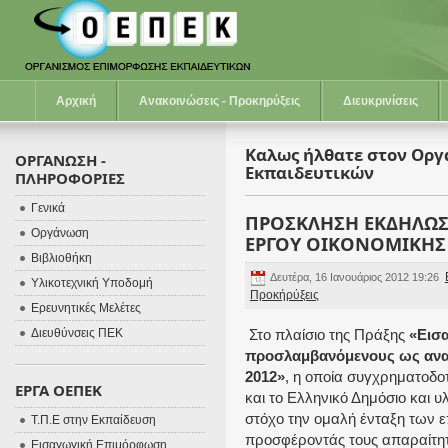
Αρχική
Ανακοινώσεις - Προκηρύξεις
Διευκρινίσεις
Καλως ήλθατε στον Ορ
ΟΡΓΑΝΩΣΗ -
Εκπαιδευτικών
ΠΛΗΡΟΦΟΡΙΕΣ
Γενικά
ΠΡΟΣΚΛΗΣΗ ΕΚΔΗΛΩΣ
Οργάνωση
ΕΡΓΟΥ ΟΙΚΟΝΟΜΙΚΗΣ 
Βιβλιοθήκη
Δευτέρα, 16 Ιανουάριος 2012 19:26
Υλικοτεχνική Υποδομή
Προκήρύξεις
Ερευνητικές Μελέτες
Διευθύνσεις ΠΕΚ
Στο πλαίσιο της Πράξης
«Εισ
προσλαμβανόμενους ως αναπ
2012»
, η οποία συγχρηματοδο
ΕΡΓΑ ΟΕΠΕΚ
και το Ελληνικό Δημόσιο και
στόχο την ομαλή ένταξη των 
Τ.Π.Ε στην Εκπαίδευση
προσφέροντάς τους απαραίτητ
Εισαγωγική Επιμόρφωση