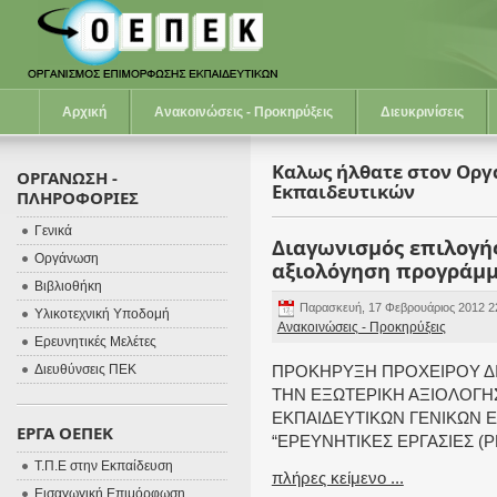
Αρχική
Ανακοινώσεις - Προκηρύξεις
Διευκρινίσεις
Καλως ήλθατε στον Ορ
ΟΡΓΑΝΩΣΗ -
Εκπαιδευτικών
ΠΛΗΡΟΦΟΡΙΕΣ
Γενικά
Διαγωνισμός επιλογής
Οργάνωση
αξιολόγηση προγράμμα
Βιβλιοθήκη
Παρασκευή, 17 Φεβρουάριος 2012 2
Υλικοτεχνική Υποδομή
Ανακοινώσεις - Προκηρύξεις
Ερευνητικές Μελέτες
Διευθύνσεις ΠΕΚ
ΠΡΟΚΗΡΥΞΗ ΠΡΟΧΕΙΡΟΥ ΔΙ
ΤΗΝ ΕΞΩΤΕΡΙΚΗ ΑΞΙΟΛΟΓ
ΕΚΠΑΙΔΕΥΤΙΚΩΝ ΓΕΝΙΚΩΝ Ε
ΕΡΓΑ ΟΕΠΕΚ
“ΕΡΕΥΝΗΤΙΚΕΣ ΕΡΓΑΣΙΕΣ (
Τ.Π.Ε στην Εκπαίδευση
πλήρες κείμενο ...
Εισαγωγική Επιμόρφωση