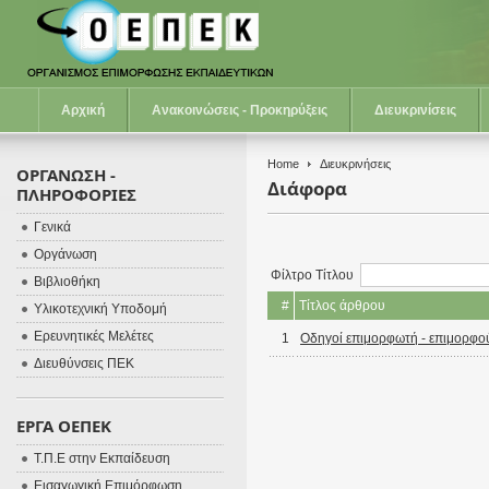
Αρχική
Ανακοινώσεις - Προκηρύξεις
Διευκρινίσεις
Home
Διευκρινήσεις
ΟΡΓΑΝΩΣΗ -
Διάφορα
ΠΛΗΡΟΦΟΡΙΕΣ
Γενικά
Οργάνωση
Φίλτρο Τίτλου
Βιβλιοθήκη
#
Τίτλος άρθρου
Υλικοτεχνική Υποδομή
Ερευνητικές Μελέτες
1
Οδηγοί επιμορφωτή - επιμορφο
Διευθύνσεις ΠΕΚ
ΕΡΓΑ ΟΕΠΕΚ
Τ.Π.Ε στην Εκπαίδευση
Εισαγωγική Επιμόρφωση