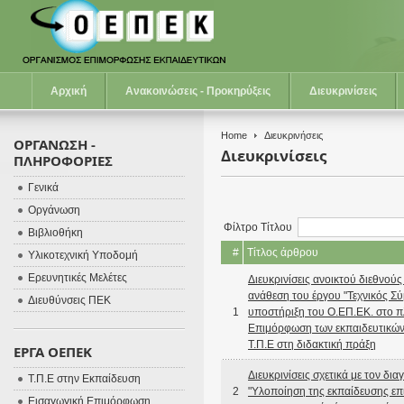
Αρχική
Ανακοινώσεις - Προκηρύξεις
Διευκρινίσεις
Home
Διευκρινήσεις
ΟΡΓΑΝΩΣΗ -
Διευκρινίσεις
ΠΛΗΡΟΦΟΡΙΕΣ
Γενικά
Οργάνωση
Φίλτρο Τίτλου
Βιβλιοθήκη
#
Τίτλος άρθρου
Υλικοτεχνική Υποδομή
Ερευνητικές Μελέτες
Διευκρινίσεις ανοικτού διεθνούς
ανάθεση του έργου "Τεχνικός Σύ
Διευθύνσεις ΠΕΚ
1
υποστήριξη του Ο.ΕΠ.ΕΚ. στο π
Επιμόρφωση των εκπαιδευτικών 
Τ.Π.Ε στη διδακτική πράξη
ΕΡΓΑ ΟΕΠΕΚ
Διευκρινίσεις σχετικά με τον δ
Τ.Π.Ε στην Εκπαίδευση
2
"Υλοποίηση της εκπαίδευσης ε
Εισαγωγική Επιμόρφωση