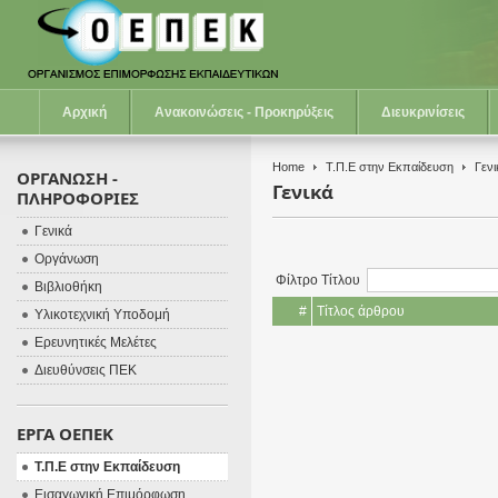
Αρχική
Ανακοινώσεις - Προκηρύξεις
Διευκρινίσεις
Home
Τ.Π.Ε στην Εκπαίδευση
Γενι
ΟΡΓΑΝΩΣΗ -
Γενικά
ΠΛΗΡΟΦΟΡΙΕΣ
Γενικά
Οργάνωση
Φίλτρο Τίτλου
Βιβλιοθήκη
#
Τίτλος άρθρου
Υλικοτεχνική Υποδομή
Ερευνητικές Μελέτες
Διευθύνσεις ΠΕΚ
ΕΡΓΑ ΟΕΠΕΚ
Τ.Π.Ε στην Εκπαίδευση
Εισαγωγική Επιμόρφωση