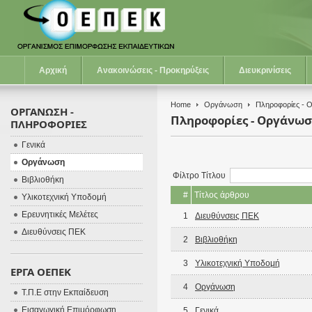
Αρχική
Ανακοινώσεις - Προκηρύξεις
Διευκρινίσεις
Home
Οργάνωση
Πληροφορίες - 
ΟΡΓΑΝΩΣΗ -
Πληροφορίες - Οργάνω
ΠΛΗΡΟΦΟΡΙΕΣ
Γενικά
Οργάνωση
Φίλτρο Τίτλου
Βιβλιοθήκη
#
Τίτλος άρθρου
Υλικοτεχνική Υποδομή
Ερευνητικές Μελέτες
1
Διευθύνσεις ΠΕΚ
Διευθύνσεις ΠΕΚ
2
Βιβλιοθήκη
3
Υλικοτεχνική Υποδομή
ΕΡΓΑ ΟΕΠΕΚ
4
Οργάνωση
Τ.Π.Ε στην Εκπαίδευση
Εισαγωγική Επιμόρφωση
5
Γενικά