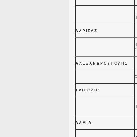
Ι
Η
Λ Α Ρ Ι Σ Α Σ
Π
4
Α Λ Ε Ξ Α Ν Δ Ρ Ο Υ Π Ο Λ Η Σ
Ο
Τ Ρ Ι Π Ο Λ Η Σ
Π
Λ Α Μ Ι Α
Α