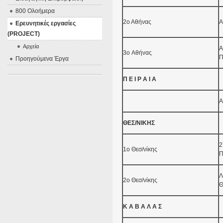
800 Ολοήμερα
2ο Αθήνας
Α
Ερευνητικές εργασίες
(PROJECT)
Αρχεία
Α
3o Αθήνας
Π
Προηγούμενα Έργα
Π Ε Ι Ρ Α Ι Α
Α
ΘΕΣ/ΝΙΚΗΣ
2
1ο Θεσ/νίκης
Π
Λ
2ο Θεσ/νίκης
Θ
Κ Α Β Α Λ Α Σ