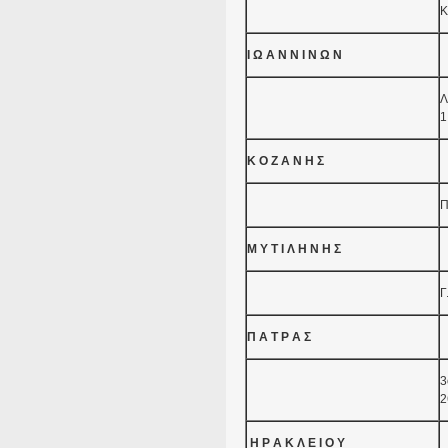
Κ
Ι Ω Α Ν Ν Ι Ν Ω Ν
Λ
1
Κ Ο Ζ Α Ν Η Σ
Π
Μ Υ Τ Ι Λ Η Ν Η Σ
Γ
Π Α Τ Ρ Α Σ
3
2
Η Ρ Α Κ Λ Ε Ι Ο Υ