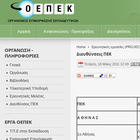
Αρχική
Ανακοινώσεις - Προκηρύξεις
Διευκρινίσεις
Home
Ερευνητικές εργασίες (PROJEC
ΟΡΓΑΝΩΣΗ -
Διευθύνσεις ΠΕΚ
ΠΛΗΡΟΦΟΡΙΕΣ
ΟΕΠ
Τετάρτη, 18 Μάιος 2011 12:49
Γενικά
Οργάνωση
Βιβλιοθήκη
Υλικοτεχνική Υποδομή
Ερευνητικές Μελέτες
Διευθύνσεις ΠΕΚ
ΠΕΚ
Δ
Α Θ Η Ν Α Σ
ΕΡΓΑ ΟΕΠΕΚ
Τ.Π.Ε στην Εκπαίδευση
Λ
1ο Αθήνας
Κ
Εισαγωγική Επιμόρφωση