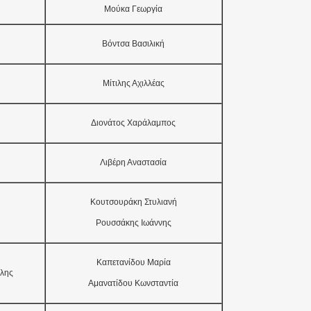
Μούκα Γεωργία
Βόντσα Βασιλική
Μίτιλης Αχιλλέας
Διονάτος Χαράλαμπος
Λιβέρη Αναστασία
Κουτσουράκη Στυλιανή
Ρουσσάκης Ιωάννης
Καπετανίδου Μαρία
λης
Αμανατίδου Κωνσταντία