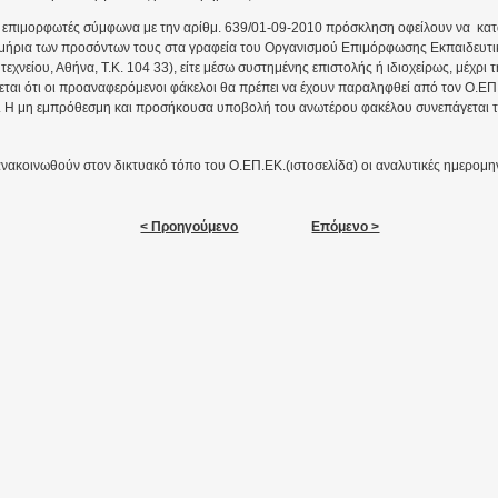
ς επιμορφωτές σύμφωνα με την αρίθμ. 639/01-09-2010 πρόσκληση οφείλουν να κα
εκμήρια των προσόντων τους στα γραφεία του Οργανισμού Επιμόρφωσης Εκπαιδευτι
εχνείου, Αθήνα, Τ.Κ. 104 33), είτε μέσω συστημένης επιστολής ή ιδιοχείρως, μέχρ
εται ότι οι προαναφερόμενοι φάκελοι θα πρέπει να έχουν παραληφθεί από τον Ο.ΕΠ
Η μη εμπρόθεσμη και προσήκουσα υποβολή του ανωτέρου φακέλου συνεπάγεται το
νακοινωθούν στον δικτυακό τόπο του Ο.ΕΠ.ΕΚ.(ιστοσελίδα) οι αναλυτικές ημερομη
< Προηγούμενο
Επόμενο >