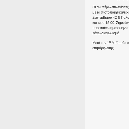
Οι ανωτέρω επιλεγέντε
με τα πιστοποιητικά/τ
Σεπτεμβρίου 42 & Πολυτ
και ώρα 15:00. Σημειών
παραπάνω ημερομηνία. 
λόγω διαγωνισμό.
η
Μετά την 1
Μαΐου θα α
επιμόρφωσης.