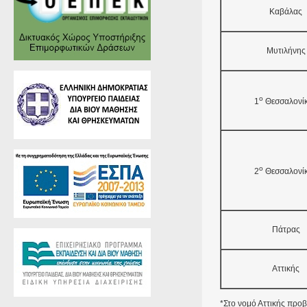
Καβάλας
Μυτιλήνης
ο
1
Θεσσαλονί
ο
2
Θεσσαλονί
Πάτρας
Αττικής
*Στο νομό Αττικής προβ