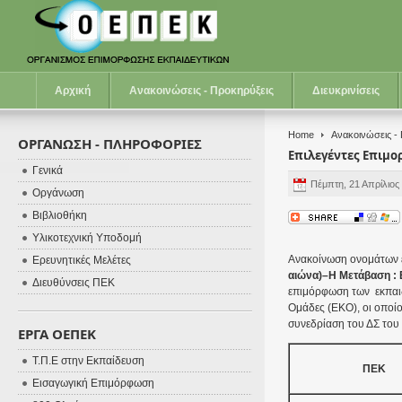
Αρχική
Ανακοινώσεις - Προκηρύξεις
Διευκρινίσεις
Home
Ανακοινώσεις -
ΟΡΓΑΝΩΣΗ - ΠΛΗΡΟΦΟΡΙΕΣ
Επιλεγέντες Επιμ
Γενικά
Πέμπτη, 21 Απρίλιος
Οργάνωση
Βιβλιοθήκη
Υλικοτεχνική Υποδομή
Ανακοίνωση ονομάτων 
Ερευνητικές Μελέτες
αιώνα)–Η Μετάβαση : 
Διευθύνσεις ΠΕΚ
επιμόρφωση των εκπαι
Ομάδες (ΕΚΟ), οι οποίο
συνεδρίαση του ΔΣ το
ΕΡΓΑ ΟΕΠΕΚ
Τ.Π.Ε στην Εκπαίδευση
ΠΕΚ
Εισαγωγική Επιμόρφωση