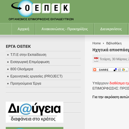
Αρχική
Ανακοινώσεις - Προκηρύξεις
Διευκρινίσεις
Home
Βιβλιοθήκη
ΕΡΓΑ ΟΕΠΕΚ
Ηχητικά αποσπάσμ
Τ.Π.Ε στην Εκπαίδευση
Τετάρτη, 30 Μάρτιος
Εισαγωγική Επιμόρφωση
800 Ολοήμερα
Ερευνητικές εργασίες (PROJECT)
Υπάρχουν
διαθέσιμα η
Προηγούμενα Έργα
ΕΠΙΜΟΡΦΩΣΗΣ: ΠΡΟΣ
Για την ακρόαση αυτ