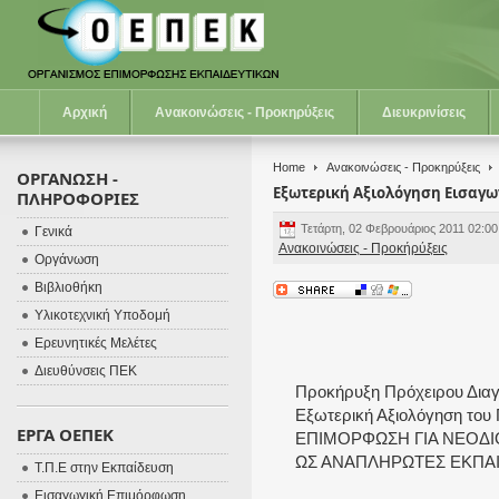
Αρχική
Ανακοινώσεις - Προκηρύξεις
Διευκρινίσεις
Home
Ανακοινώσεις - Προκηρύξεις
ΟΡΓΑΝΩΣΗ -
Εξωτερική Αξιολόγηση Εισαγ
ΠΛΗΡΟΦΟΡΙΕΣ
Τετάρτη, 02 Φεβρουάριος 2011 02:0
Γενικά
Ανακοινώσεις - Προκήρύξεις
Οργάνωση
Βιβλιοθήκη
Υλικοτεχνική Υποδομή
Ερευνητικές Μελέτες
Διευθύνσεις ΠΕΚ
Προκήρυξη Πρόχειρου Διαγ
Εξωτερική Αξιολόγηση το
ΕΡΓΑ ΟΕΠΕΚ
ΕΠΙΜΟΡΦΩΣΗ ΓΙΑ ΝΕΟΔ
ΩΣ ΑΝΑΠΛΗΡΩΤΕΣ ΕΚΠΑΙ
Τ.Π.Ε στην Εκπαίδευση
Εισαγωγική Επιμόρφωση