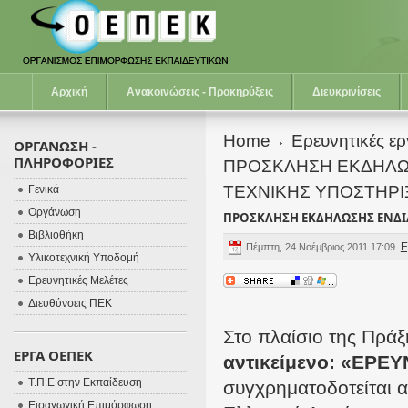
Αρχική
Ανακοινώσεις - Προκηρύξεις
Διευκρινίσεις
Home
Ερευνητικές ε
ΟΡΓΑΝΩΣΗ -
ΠΛΗΡΟΦΟΡΙΕΣ
ΠΡΟΣΚΛΗΣΗ ΕΚΔΗΛΩ
ΤΕΧΝΙΚΗΣ ΥΠΟΣΤΗΡΙ
Γενικά
Οργάνωση
ΠΡΟΣΚΛΗΣΗ ΕΚΔΗΛΩΣΗΣ ΕΝΔΙ
Βιβλιοθήκη
Ε
Πέμπτη, 24 Νοέμβριος 2011 17:09
Υλικοτεχνική Υποδομή
Ερευνητικές Μελέτες
Διευθύνσεις ΠΕΚ
Στο πλαίσιο της Πρά
ΕΡΓΑ ΟΕΠΕΚ
αντικείμενο: «ΕΡΕ
Τ.Π.Ε στην Εκπαίδευση
συγχρηματοδοτείται α
Εισαγωγική Επιμόρφωση